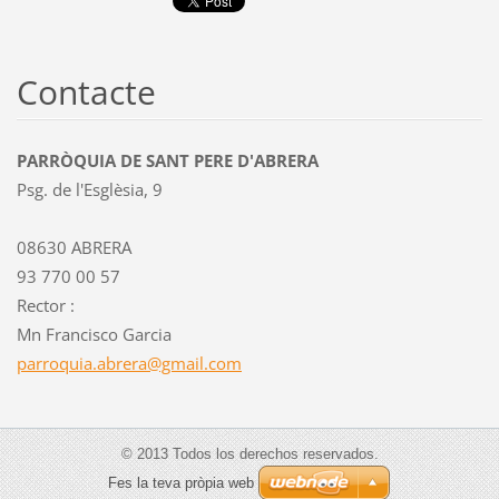
Contacte
PARRÒQUIA DE SANT PERE D'ABRERA
Psg. de l'Esglèsia, 9
08630 ABRERA
93 770 00 57
Rector :
Mn Francisco Garcia
parroqui
a.abrera
@gmail.c
om
© 2013 Todos los derechos reservados.
Fes la teva pròpia web