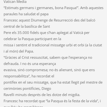
Vatican Media
“Estimats germans i germanes, bona Pasqua!”. Amb aquestes
paraules ha saludat el papa
Francesc aquest Diumenge de Resurrecció des del balcó
central de la basílica de Sant
Pere els 35.000 fidels que s’han aplegat al Vaticà per
celebrar la Pasqua participant en la
missa i sentint el tradicional missatge urbi et orbi (a la ciutat
i al món) del Papa.
“Gràcies al Crist ressuscitat, sabem que l’esperança no
defrauda. I no és una esperança
evasiva, sinó compromesa; no és alienant, sinó que ens
responsabilitza”, ha recordat el
pontífex en el seu missatge, que ha estat llegit pel mestre de
cerimònies pontifícies, Diego
Ravelli minuts després de les dotze del migdia.
Francesc ha recordat que “la Pasqua és la festa de la vida”, i
que Déu ha creat l’ésser