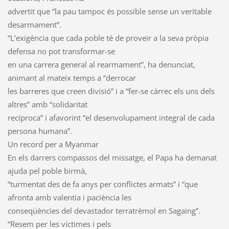
advertit que “la pau tampoc és possible sense un veritable
desarmament”.
“L’exigència que cada poble té de proveir a la seva pròpia
defensa no pot transformar-se
en una carrera general al rearmament”, ha denunciat,
animant al mateix temps a “derrocar
les barreres que creen divisió” i a “fer-se càrrec els uns dels
altres” amb “solidaritat
recíproca” i afavorint “el desenvolupament integral de cada
persona humana”.
Un record per a Myanmar
En els darrers compassos del missatge, el Papa ha demanat
ajuda pel poble birmà,
“turmentat des de fa anys per conflictes armats” i “que
afronta amb valentia i paciència les
conseqüències del devastador terratrèmol en Sagaing”.
“Resem per les víctimes i pels