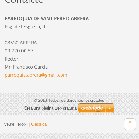
PARRÒQUIA DE SANT PERE D'ABRERA
Psg. de l'Esglèsia, 9
08630 ABRERA
93 770 00 57
Rector :
Mn Francisco Garcia
parroqui
a.abrera
@gmail.c
om
© 2013 Todos los derechos reservados.
Crea una pàgina web gratuïta
Veure::
Mòbil
|
Clàssica