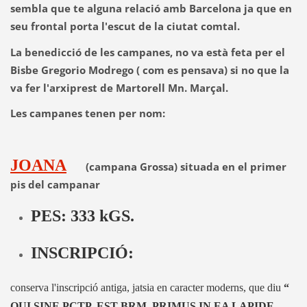
sembla que te alguna relació amb Barcelona ja que en
seu frontal porta l'escut de la ciutat comtal.
La benedicció de les campanes, no va està feta per el
Bisbe Gregorio Modrego ( com es pensava) si no que la
va fer l'arxiprest de Martorell Mn. Marçal.
Les campanes tenen per nom:
JOANA
(campana Grossa) situada en el primer
pis del campanar
PES: 333 kGS.
INSCRIPCIÓ:
conserva l'inscripció antiga, jatsia en caracter moderns, que diu
“
QUI SINE PCTP. EST BRM. PRIMUS IN EA LAPIDE