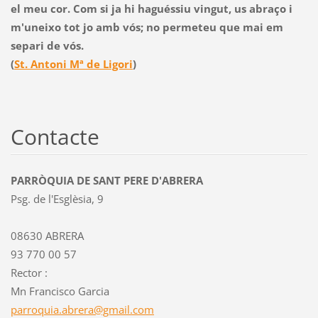
el meu cor. Com si ja hi haguéssiu vingut, us abraço i
m'uneixo tot jo amb vós; no permeteu que mai em
separi de vós.
(
St. Antoni Mª de Ligori
)
Contacte
PARRÒQUIA DE SANT PERE D'ABRERA
Psg. de l'Esglèsia, 9
08630 ABRERA
93 770 00 57
Rector :
Mn Francisco Garcia
parroqui
a.abrera
@gmail.c
om